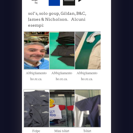
sol’s, solo goup, Gildan, B&C,
James & Nicholson. Alcuni
esempi:
Abbigliamento
Abbigliamento
Abbigliamento
ho.re.ca.
ho.re.ca.
ho.re.ca.
Felpe
Mini tshirt
Tshirt