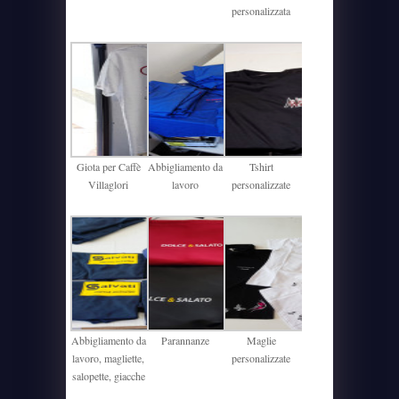
personalizzata
Giota per Caffè
Abbigliamento da
Tshirt
Villaglori
lavoro
personalizzate
Abbigliamento da
Parannanze
Maglie
lavoro, magliette,
personalizzate
salopette, giacche