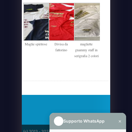
Maglie spiritose
Divisa da
magliette
fattorino
gnammy staff in
serigrafia 2 colori
×
Supporto WhatsApp
(c) 2013 - 2026
Del Monaco SRLS