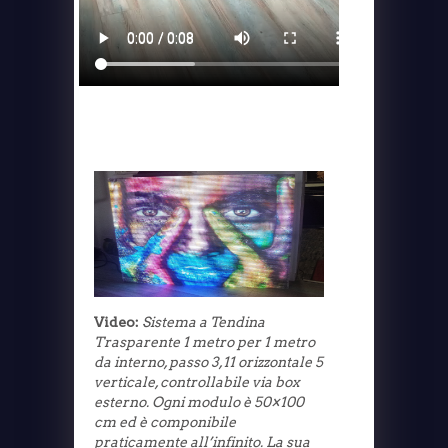
Video:
Sistema a Tendina
Trasparente 1 metro per 1 metro
da interno, passo 3,11 orizzontale 5
verticale, controllabile via box
esterno. Ogni modulo è 50×100
cm ed è componibile
praticamente all’infinito. La sua