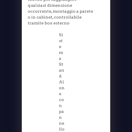
qualsiasi dimensione
occorrente, montaggio a parete
o in cabinet, controllabile
tramite box esterno
Si
st
e
m
a
St
an
d
Al
on
e
co
n
pa
n
ne
llo